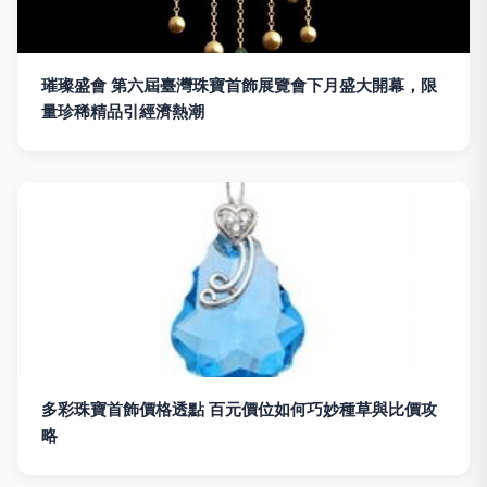
璀璨盛會 第六屆臺灣珠寶首飾展覽會下月盛大開幕，限
量珍稀精品引經濟熱潮
多彩珠寶首飾價格透點 百元價位如何巧妙種草與比價攻
略