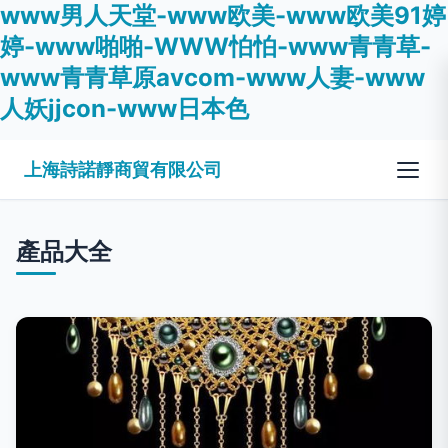
www男人天堂-www欧美-www欧美91婷
婷-www啪啪-WWW怕怕-www青青草-
www青青草原avcom-www人妻-www
人妖jjcon-www日本色
上海詩諾靜商貿有限公司
產品大全