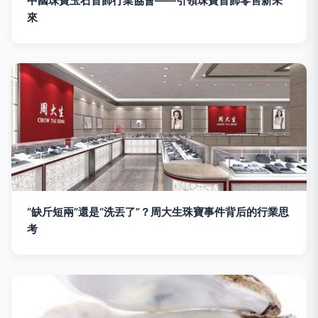
中國珠寶玉石首飾行業協會——引領珠寶首飾零售新未
來
“缺斤短兩”還是“洗丟了”？周大生珠寶事件背后的行業思
考