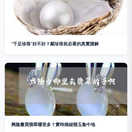
“千足珍珠”好不好？戴珍珠前必看的真實講解
興隆臺買翡翠哪里多？實時揭秘翡玉集中地