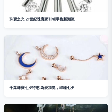
珠寶之光 21世紀珠寶網引領零售新潮流
千葉珠寶七夕特惠 為愛加冕，璀璨七夕